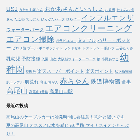
USJ
おかあさんといっしょ
うたのお姉さん
お弁当
たくみお姉
インフルエンザ
さん
たこ杉
てっぱく
ひらかたパーク
ひらパー
エアコンクリーニング
ウォーターパーク
エアコン掃除
タミフル
ハリー・ポッタ
ガラピコぷ～
ー
ピロリ菌
プール
ポコポッテイト
ランドセル
レストラン
一眼レフ
三谷たくみ
幼
乳幼児
予防接種
入園
出産
大阪城ウォーターパーク
娘
小野あつこ
稚園
楽天スーパーポイント
楽天ポイント
整理券
私立幼稚園
赤ちゃん
鉄道博物館
肌荒れ
食事
肌トラブル
育児
胃がん
高尾山
高尾山口駅
高尾山1号路
最近の投稿
高尾山のケーブルカーは始発時間に要注意！意外と遅いです
夏の高尾山 オススメは水を感じる6号路 マイナスイオンたっぷ
り！