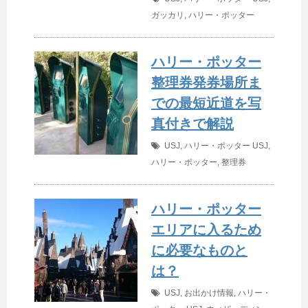
ガッカリ
,
ハリー・ポッター
ハリー・ポッター
整理券発券場所ま
での最短近道を写
真付きで解説
USJ
,
ハリー・ポッター
USJ
,
ハリー・ポッター
,
整理券
ハリー・ポッター
エリアに入るため
に必要なものと
は？
USJ
,
お出かけ情報
,
ハリー・