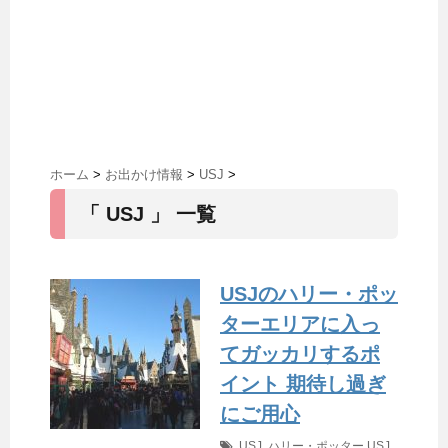
ホーム
>
お出かけ情報
>
USJ
>
「 USJ 」 一覧
USJのハリー・ポッ
ターエリアに入っ
てガッカリするポ
イント 期待し過ぎ
にご用心
USJ
,
ハリー・ポッター
USJ
,